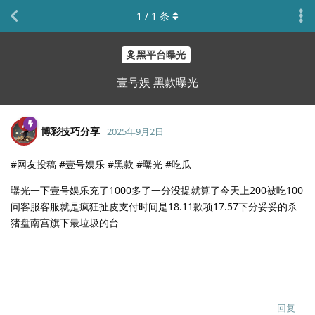
1
/
1
条
黑平台曝光
壹号娱 黑款曝光
博彩技巧分享
2025年9月2日
#网友投稿 #壹号娱乐 #黑款 #曝光 #吃瓜
曝光一下壹号娱乐充了1000多了一分没提就算了今天上200被吃100
问客服客服就是疯狂扯皮支付时间是18.11款项17.57下分妥妥的杀
猪盘南宫旗下最垃圾的台
回复