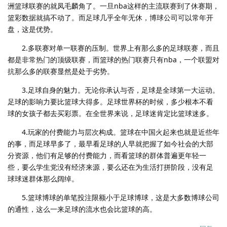
洲篮球联赛的就凤毛麟角了。一旦nba这样的主流联赛到了休赛期，
篮彩数据就搞不动了。而足球几乎全年无休，博球公司可以常年开
盘，这是优势。
2.多联赛对单一联赛的压制。世界上有那么多的足球联赛，而且
都是非常热门的顶级联赛，而篮球的热门联赛只有nba，一个联盟对
抗那么多的联赛显然是处于劣势。
3.足球自身的魅力。无论你承认与否，足球是全球第一大运动。
足球的影响力要比篮球大得多。足球世界杯的时候，多少根本不看
球的女孩子都去买彩票。在全世界来说，足球迷肯定比篮球迷多。
4.玩家的付费能力与层次构成。篮球在中国火起来也就是近些年
的事，而足球早多了，最早看足球的人早就把握了如今社会的大部
分资源，他们有足够的付费能力，而看篮球的群体普遍更年轻一
些，要么学生党没有经济来源，要么还在为生活打拼阶段，没有足
球球迷群体那么阔绰。
5.篮球博球的单笔投注限额小于足球博球，这是大多数博球公司
的通性，这么一来足球的流水也会比篮球的高。