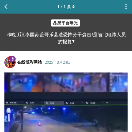
1
/
1
条
黑平台曝光
昨晚🇹🇭泰国苏盖哥乐县遭恐怖分子袭击❗️是缅北电炸人员
的报复❓
在线博彩网站
2025年3月24日