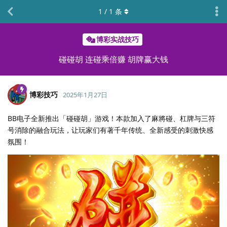
1
/
1
条
博彩实战技巧
碰碰胡 连碰乘倍赚 胡牌赢大钱
博彩技巧
2025年1月27日
BB电子全新推出「碰碰胡」游戏！本款加入了麻將碰、杠牌与三符
号消除的融合玩法，让玩家们有著千年传统、全新感受的刺激快感
氛围！