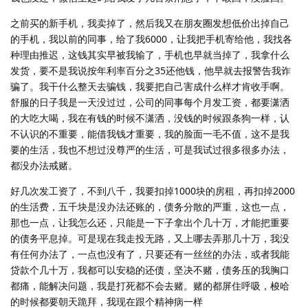
之前买的新手机，我卖掉了，然后我又在朋友圈发想低价出掉自己
的手机，我以前的同事，给了我6000，让我把手机寄给他，我找各
种理由推迟，这钱其实早被我输了，手机也早就当掉了，我拿什么
发货，要不是我说按年利率百分之35还他钱，他早就去报警告我诈
骗了。我干什么整天去骗钱，我要把自己害成什么样才肯收手啊。
舒服的日子我是一天没过过，公司的同事每个月发工资，都要潇洒
的大吃大喝，我在有钱的时候不潇洒，没钱的时候跟条狗一样，认
不认识的不重要，能借我钱才重要，我的脸面一毛不值，这不是我
要的生活，我也不想过没尊严的生活，可是我试过很多很多办法，
都没办法戒赌。
好几次发工资了，不到八千，我要扣掉1000块的房租，再扣掉2000
的生活费，五千块是没办法还账的，债务分散的严重，这也一点，
那也一点，让我怎么还，只能是一下子拿出个几十万，才能把重要
的债务平息掉。可是现在我走投无路，又上哪去弄那几十万，我没
有任何办法了，一点也没有了，只要还有一丝丝的办法，或者我能
贷款个几十万，我都可以安稳的还债，坚决不赌，债务压的我胸口
都痛，能解决问题，我是打死都不会去赌。赌的都屏住呼吸，梭哈
的时候都要朝天跪拜，我现在跟个精神病一样