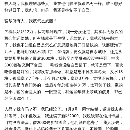
被人骂，我很理解那些人，我在他们眼里就跟乞丐一样。谁不想好
好过日子，我也想，但是，我还是控制不了自己。
骗尽所有人，我该怎么戒赌？
欠着我姑姑12万，从前年到现在，我一分没还过。其实我无数次的
机会能还给她，但有钱就是不舍得，还给她了，我就没钱去翻本
了，我也不知道自己是怎么好意思跟她再开口借钱的。软磨硬泡了
几天，把能用的话术都用了，亲情牌，要么就是自杀威胁，还是从
姑姑那里搞来了最后3000块，我甚至连早餐都没没舍得买，把这
3000都给充到平台里，一毛钱也没给自己留下，就算是留下一百块
吃饭也是好的，我都没有那样做。我总是忘不掉去年冬天，反水18
块，被我赢了7千多，上个月210块，赢到3万多，觉得还有机会，赌
博其实是有点门路的，然后今年总账输掉31万，太可笑了我。赢的
是小，输的全是大的，一眼望去，我这些年算上亲戚的债务，都已
经突破80个了。
人品？我有吗？不，我已经没了。1月8号，同学结婚，邀请我去参
加酒席，我不但没去，我还骗了新郎2000。我说钱都在信用卡里，
目前没办法套，借2000去参加酒席，他们酒席也办了，我人没去，
钱也没还，微信上起码给我发了几百条消息了，不敢回，没脸回。