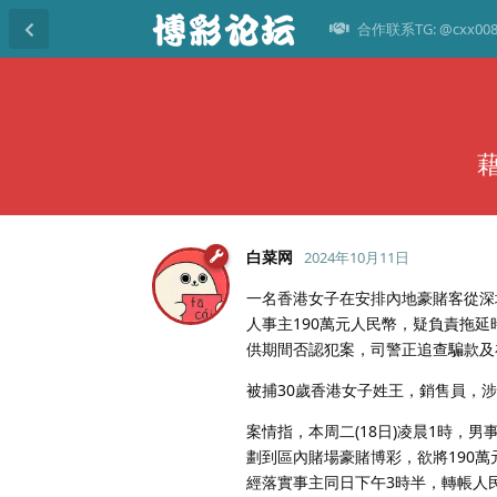
合作联系TG: @cxx00
白菜网
2024年10月11日
一名香港女子在安排內地豪賭客從深
人事主190萬元人民幣，疑負責拖
供期間否認犯案，司警正追查騙款及
被捕30歲香港女子姓王，銷售員，
案情指，本周二(18日)凌晨1時，
劃到區內賭場豪賭博彩，欲將190
經落實事主同日下午3時半，轉帳人