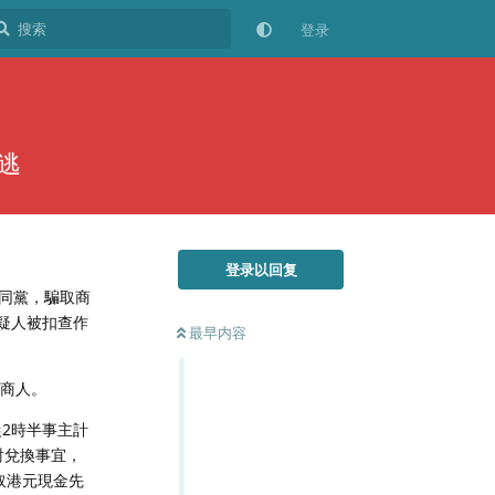
登录
逃
登录以回复
同黨，騙取商
疑人被扣查作
最早内容
稱商人。
晨2時半事主計
討兌換事宜，
取港元現金先