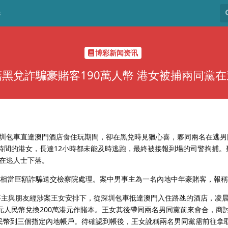
8
博彩新闻资讯
藉黑兌詐騙豪賭客190萬人幣 港女被捕兩同黨在
圳包車直達澳門酒店食住玩期間，卻在黑兌時見獵心喜，夥同兩名在逃男
延時間的港女，長達12小時都未能及時逃跑，最終被接報到場的司警拘捕。
在逃人士下落。
涉相當巨額詐騙送交檢察院處理。案中男事主為一名內地中年豪賭客，報
男事主與朋友經涉案王女安排下，從深圳包車抵達澳門入住路氹的酒店，凌
萬元人民幣兌換200萬港元作賭本。王女其後帶同兩名男同黨前來會合，商
民幣到三個指定內地帳戶。待確認到帳後，王女訛稱兩名男同黨需前往拿