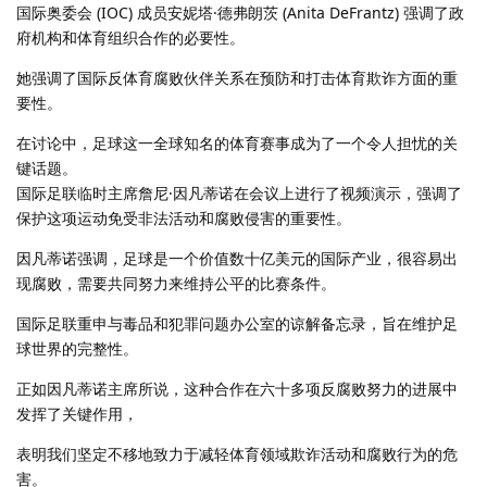
国际奥委会 (IOC) 成员安妮塔·德弗朗茨 (Anita DeFrantz) 强调了政
府机构和体育组织合作的必要性。
她强调了国际反体育腐败伙伴关系在预防和打击体育欺诈方面的重
要性。
在讨论中，足球这一全球知名的体育赛事成为了一个令人担忧的关
键话题。
国际足联临时主席詹尼·因凡蒂诺在会议上进行了视频演示，强调了
保护这项运动免受非法活动和腐败侵害的重要性。
因凡蒂诺强调，足球是一个价值数十亿美元的国际产业，很容易出
现腐败，需要共同努力来维持公平的比赛条件。
国际足联重申与毒品和犯罪问题办公室的谅解备忘录，旨在维护足
球世界的完整性。
正如因凡蒂诺主席所说，这种合作在六十多项反腐败努力的进展中
发挥了关键作用，
表明我们坚定不移地致力于减轻体育领域欺诈活动和腐败行为的危
害。