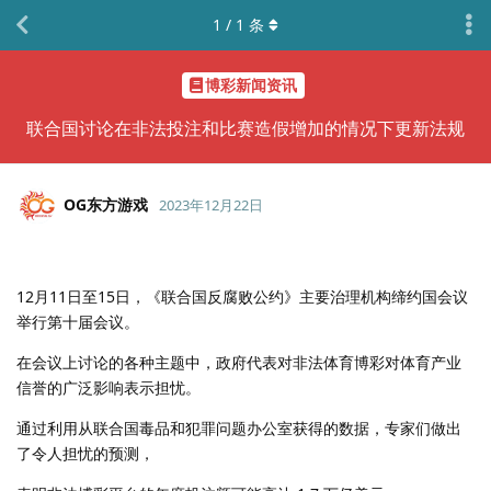
1
/
1
条
博彩新闻资讯
联合国讨论在非法投注和比赛造假增加的情况下更新法规
OG东方游戏
2023年12月22日
12月11日至15日，《联合国反腐败公约》主要治理机构缔约国会议
举行第十届会议。
在会议上讨论的各种主题中，政府代表对非法体育博彩对体育产业
信誉的广泛影响表示担忧。
通过利用从联合国毒品和犯罪问题办公室获得的数据，专家们做出
了令人担忧的预测，