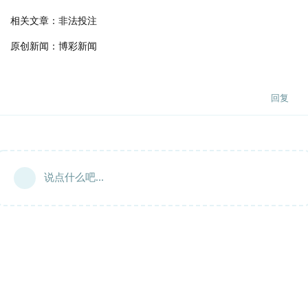
相关文章：非法投注
原创新闻：博彩新闻
回复
说点什么吧...