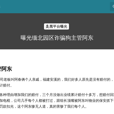
8
黑平台曝光
曝光缅北园区诈骗狗主管阿东
管阿东
公司老板叫阿春俩个人亲戚，福建安溪的，我们好多人原先是没有赔付的
计赔付。
各种理由增加我们的赔付，三个月没做出业绩累计赔付十多万，想赔付回
加电棍，公司几乎每个人都被打过，跟组长顶嘴被阿东叫物业的保安抓下
罚款扣光，这个阿东惨无人道，真的害惨了我们每个人。