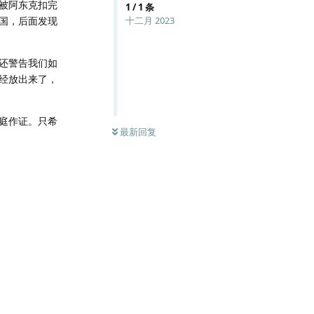
被阿东克扣完
1
/
1
条
国，后面发现
十二月 2023
还警告我们如
经放出来了，
庭作证。只希
最新回复