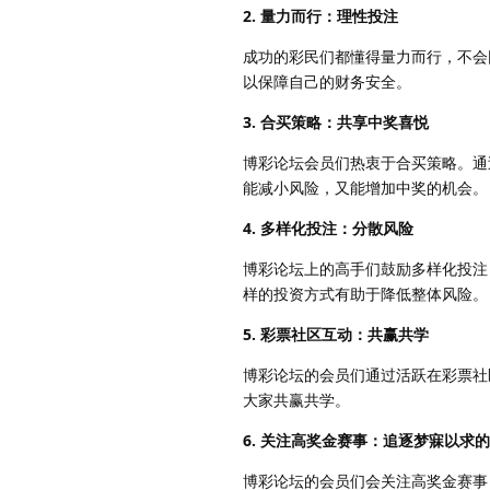
2. 量力而行：理性投注
成功的彩民们都懂得量力而行，不会
以保障自己的财务安全。
3. 合买策略：共享中奖喜悦
博彩论坛会员们热衷于合买策略。通
能减小风险，又能增加中奖的机会。
4. 多样化投注：分散风险
博彩论坛上的高手们鼓励多样化投注
样的投资方式有助于降低整体风险。
5. 彩票社区互动：共赢共学
博彩论坛的会员们通过活跃在彩票社
大家共赢共学。
6. 关注高奖金赛事：追逐梦寐以求
博彩论坛的会员们会关注高奖金赛事