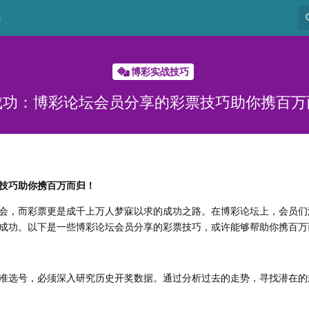
8
博彩实战技巧
成功：博彩论坛会员分享的彩票技巧助你携百万
技巧助你携百万而归！
会，而彩票更是成千上万人梦寐以求的成功之路。在博彩论坛上，会员们
成功。以下是一些博彩论坛会员分享的彩票技巧，或许能够帮助你携百万
准选号，必须深入研究历史开奖数据。通过分析过去的走势，寻找潜在的