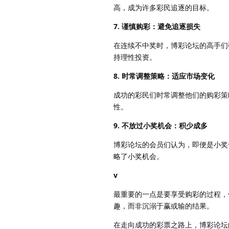
高，成为许多彩民追逐的目标。
7. 谨慎购彩：避免追逐损失
在连续不中奖时，博彩论坛的高手们
持理性投资。
8. 时常调整策略：适应市场变化
成功的彩民们时常调整他们的购彩策
性。
9. 不放过小奖机会：积少成多
博彩论坛的会员们认为，即便是小奖
略了小奖机会。
v
最重要的一点是要享受购彩的过程，
趣，而非沉溺于赢或输的结果。
在走向成功的彩票之路上，博彩论坛