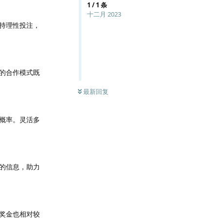
1
/
1
条
十二月 2023
持理性投注，
的合作模式既
最新回复
概率。灵活多
的信息，助力
奖金也相对较