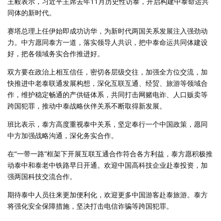
王毅表示，习近平主席去年11月历史性访泰，开启构建中泰命运共
同体的新时代。
赛塔总理上任伊始即成功访华，为新时代两国关系发展注入强劲动
力。中方愿同泰方一道，落实领导人共识，把中泰命运共同体建设
好，把各领域务实合作推进好。
双方要在政治上相互信任，密切各层级交往，加强全方位交流，加
快推进中老泰联通发展构想，深化互联互通、经贸、旅游等领域合
作，维护稳定畅通的产供链体系，共同打击网赌电诈、人口贩卖等
跨国犯罪，推动中泰战略伙伴关系不断取得新发展。
班比表示，泰方高度重视泰中关系，坚定奉行一个中国政策，愿同
中方加强战略沟通，深化务实合作。
在“一带一路”框架下开展互联互通合作符合各方利益，泰方愿积极推
动泰中和泰老中铁路早日开通。欢迎中国高科技企业赴泰投资，加
强两国科技交流合作。
期待泰中人员往来更加便利化，欢迎更多中国游客赴泰旅游。泰方
将强化安全保障措施，坚决打击电信诈骗等跨国犯罪。