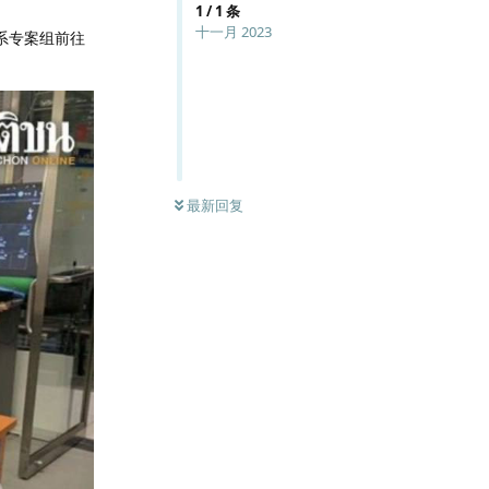
1
/
1
条
十一月 2023
系专案组前往
最新回复