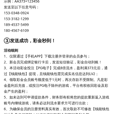
示例：AA373+123456
发送至以下任意号码：
153-0348-0924
153-3182-1299
189-4537-5499
180-4567-6109
③发送成功，彩金秒到！
活动细则
1、仅限通过【手机APP】下载注册并登录的会员参与；
2、新会员完成绑定银行卡后，发送短信验证，彩金自动到账！
3、本活动彩金投注【PG电子】完成8倍流水，盈利满373元后，通
过【钱能钱包】提现，且钱能钱包需完成实名信息达到LV2；
4、领取彩金会员账号额度低于1元时，再次存款不受限制。凡是彩
金盈利后充值，或投注PG电子除外的游戏，平台有权收回彩金及彩
金产生的盈利；
5、如未达到可申请提款条件，财务部有权将您的提款重新返入游戏
账号内继续游戏，请务必达到流水要求方可进行出款；
6、为确保会员的注册资料真实有效，首次取款不可修改【钱能钱包