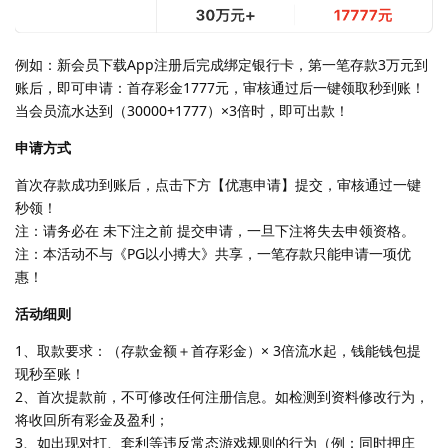
例如：新会员下载App注册后完成绑定银行卡，第一笔存款3万元到
账后，即可申请：首存彩金1777元，审核通过后一键领取秒到账！
当会员流水达到（30000+1777）×3倍时，即可出款！
申请方式
首次存款成功到账后，点击下方【优惠申请】提交，审核通过一键
秒领！
注：请务必在 未下注之前 提交申请，一旦下注将失去申领资格。
注：本活动不与《PG以小搏大》共享，一笔存款只能申请一项优
惠！
活动细则
1、取款要求：（存款金额＋首存彩金）× 3倍流水起，钱能钱包提
现秒至账！
2、首次提款前，不可修改任何注册信息。如检测到资料修改行为，
将收回所有彩金及盈利；
3、如出现对打、套利等违反常态游戏规则的行为（例：同时押庄