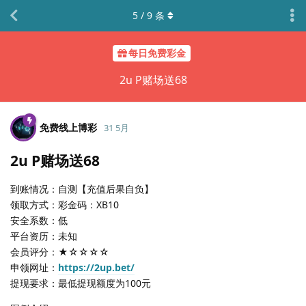
5
/
9
条
每日免费彩金
2u P赌场送68
免费线上博彩
31 5月
2u P赌场送68
到账情况：自测【充值后果自负】
领取方式：彩金码：XB10
安全系数：低
平台资历：未知
会员评分：★☆☆☆☆
申领网址：
https://2up.bet/
提现要求：最低提现额度为100元