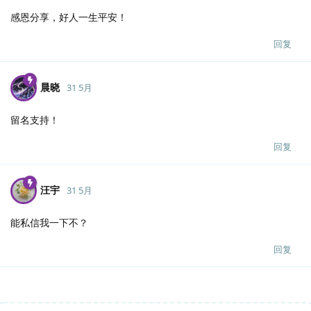
感恩分享，好人一生平安！
回复
晨晓
31 5月
留名支持！
回复
汪宇
31 5月
能私信我一下不？
回复