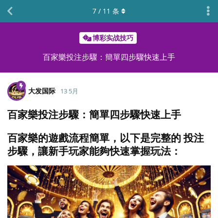
7
/
11
条
博彩实战技巧
百家樂投注步驟：簡單四步驟快速上手
大发国际
13 5月
百家樂投注步驟：簡單四步驟快速上手
百家樂的遊戲流程簡單，以下是完整的 投注
步驟，讓新手玩家能夠快速掌握玩法：