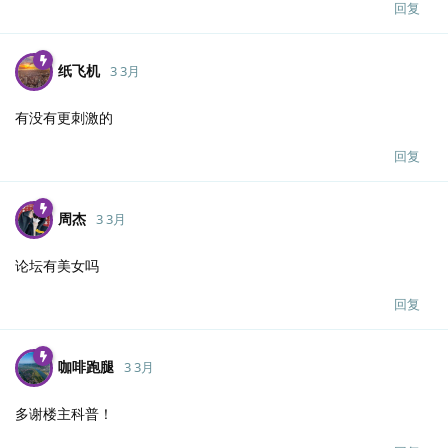
回复
纸飞机
3 3月
有没有更刺激的
回复
周杰
3 3月
论坛有美女吗
回复
咖啡跑腿
3 3月
多谢楼主科普！