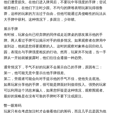
他们遭受损失。在他们进入牌局后，不要玩中等强度的手牌；尝试
唬弄他们，在他们下注时少跟。不均匀的牌堆表明玩家玩得很鲁
莽，这样的玩家的方法过于自由，但他可能通过具侵略性的玩法从
大手牌中获利。这种情况下，多跟注，少诈唬。
展示手牌
有时候，玩家会向已经弃牌的同伴或走近牌桌的朋友展示他的手
牌。两人看过手牌可以揭示对手的很多情况。如果观察者在牌局中
途到达，他就是您得要观察的人。这时的观察对象将会回归幼儿
园，表现出与手牌强度相反的行动。然而，玩家并不知道，当一手
牌从一开始就被披露时，他们往往会遵循一种趋势。
通常情况下，手气不好的玩家不会展示自己的手牌，原因有二：
第一，他可能无意中显示出他手牌很差。
第二，旁观者可能会向对手提示他的手气不佳，使他失去底池。
如果玩家分享他的手牌，很可能是牌面好到值得投入。强势的玩家
可以利用这个消息来骗人，如果您怀疑是这种情况，观察围观者。
最好的策略是在没有可靠的手牌时不要下注或跟注。
瞥一眼筹码
玩家只有在考虑加注时才会偷看他们的筹码，而且几乎总是因为他