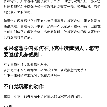
张声势时。如果这样的情况发生了五次，而您每次都跟注，那么您
只需要您的对手虚张声势一次就能达到收支平衡。换句话说，您必
须要赢20%的牌局。
如果您在观察后相信对手有40%的概率是在虚张声势，那么您最好
还是跟注。请注意以下事实：如果一个玩家从不虚张声势，但他在
当前时刻似乎在虚张声势。当您察觉时，他虚张声势的机会要比您
没有发现时高得多。
如果您想学习如何在扑克中读懂别人，您需
要遵循几条规则：
不要看您的牌；观察您的对手。
在扑克中不要盯着翻牌、转牌或河牌，要观察您的对手！
当下一张梭哈牌出现时，观察您的对手！
不自觉玩家的动作
在这一章节，我将介绍不了解情况的玩家常见的马脚。
外观