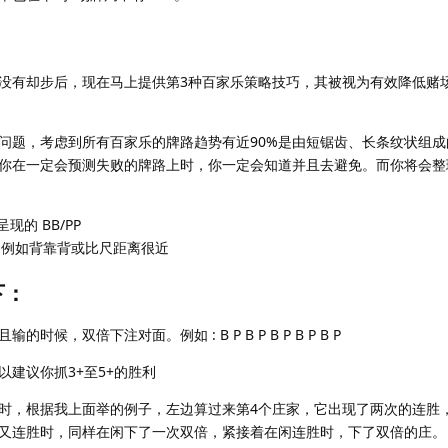
没有却步后，现在马上提供第3种百家乐策略技巧，其被视为有效降低赌
问题，考虑到所有百家乐的牌路趋势有近90%是由短锯齿、长条纹状组成
你在一定会预测失败的牌路上时，你一定会知道并且去避免。而你将会整
现的 BB/PP
: 例如背靠背或比尺距离很近
下：
，双倍下注对面。例如 : B P B P B P B P B P
建议你抓3+至5+的胜利
时，根据我上面举的例子，左边算过来第4个庄家，它出现了两次的连胜
又连胜时，同样在闲下了一次双倍，紧接着在闲连胜时，下了双倍的庄。