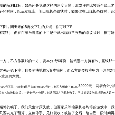
测的获利目标，如果还是觉得这样的速度太慢，那或许你比较适合线上老
9-的时候，以及发现庄、闲出现长条纹状时，如果你在出现长条纹时，还
下图，圈出来的B再次下注的关键，你可以下P
有获利。但在百家乐牌路的上半场中就出现非常强势的条纹状时，很可能
一方，乙方作赢钱的一方，资本分成5等份，输钱那一方持有⅕，赢钱那
方先开始下注，且要尽快地将⅕资本输掉，而乙方则要投注甲方下注的对
下重注的意思。
32000元，两者合计扣
4000元不等，这时如果甲方输掉8000元时，则乙方则赚了16000
，最后在扣除掉抽佣后，并进行平均分配，则就是双方的获利数字。不过前提是与你搭配的人是
赌博的幌子。我们天生讨厌失败，但百家乐等输赢机会均等的游戏中，我
只要花光了预算，立刻停手、见好就收；或输了之后，给自己一段时间再