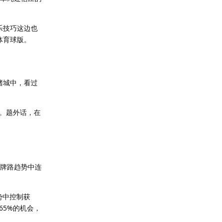
乐技巧这边也
体育球版。
赌城中，看过
。题外话，在
种牌路趋势中连
势中控制获
5%的机会，