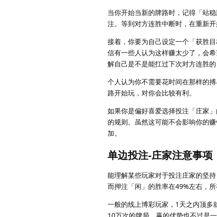
当你开始当新的牌路时，记得「站稳
注。等到对方连胜中断时，在重新开
接着，你要为自己设定一个「获胜目
信有一些人认为这样赚太少了，会希
解自己是不是能扛过下次对方连胜的
个人认为你不需要花时间在那样的搏
路开始玩，对你会比较有利。
如果你是偏好喜爱选择投注「庄家」
的规则。虽然这可能不会影响你的赚
加。
单边投注-庄家注意事项
能理解某些玩家对于投注庄家的坚持
而押注「闲」的胜率在49%左右，
一般的线上博彩玩家，1天之内顶多
10万次的牌局，赢的优势也不过是