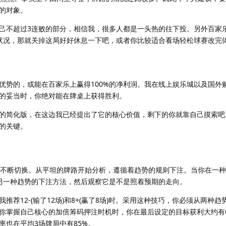
的对象。
己不超过3连败的部分，相信我，很多人都是一头热的往下投。另外百家
状况，那就关掉这局好好休息一下吧，或者你比较适合看场轻松球赛改完
优势的，或能在百家乐上赢得100%的净利润。我在线上娱乐城以及国外
的妥当时，你绝对能在牌桌上获得胜利。
的简化版，在这边我已经提出了它的核心价值，剩下的你就靠自己摸索吧
的关键。
中不断切换。从平坦的牌路开始分析，遵循着趋势的规则下注。当你在一
另一种趋势的下注方法，然后观察它是不是照着预期的走向。
荐12-(输了12场)和8+(赢了8场)时。采用这种技巧，你必须从两种趋
你掌握自己核心的加倍筹码押注时机时，你在最后设定的目标获利大约有6
率也在平均3场牌局中有85%。