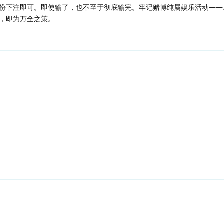
份下注即可。即使输了，也不至于彻底输完。牢记赌博纯属娱乐活动——
，即为万全之策。