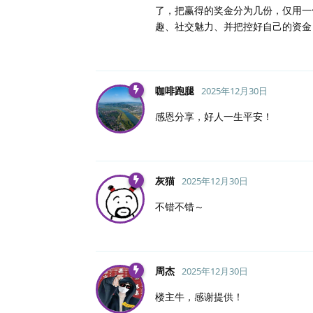
了，把赢得的奖金分为几份，仅用一
趣、社交魅力、并把控好自己的资金
咖啡跑腿
2025年12月30日
感恩分享，好人一生平安！
灰猫
2025年12月30日
不错不错～
周杰
2025年12月30日
楼主牛，感谢提供！