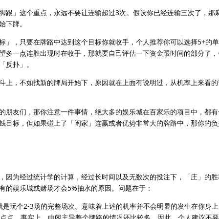
脚跟」这个重点，永远不要让连输超过3次。假设你已经连输三次了，那
始下牌。
标」，只要在牌路中达到这个目标你就收手，个人推荐你可以选择5+的
望多一点连胜出现时在收手，那就要自己评估一下资金跟时间的部分了，
「反扑」。
斗上，不如找新的牌局开始下，原因就在上面有说明过，从机率上来看的
的朋友们，那你注意一件事情，绝大多的娱乐城在百家乐的项目中，都有
钱目标，但如果碰上了「闲家」连赢或者优势非常大的牌路中，那你的负
，因为经过统计学的计算，经过长时间以及无数次的投注下，「庄」的胜率
所有的娱乐城或赌场才会5%抽水的原因。问题在于：
就是玩个2-3场的完整场次。意味着上述的机率并不会明显的发生在你身
一点点。事实上，由闲主导整个牌路的情况还比较多。因此，个人建议不