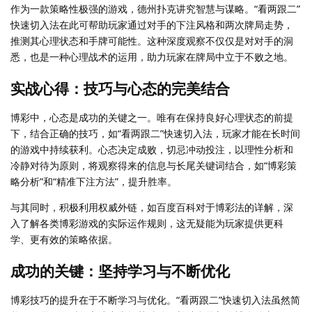
作为一款策略性极强的游戏，德州扑克讲究智慧与谋略。“看两跟二”
快速切入法在此可帮助玩家通过对手的下注风格和两次牌局走势，
推测其心理状态和手牌可能性。这种深度观察不仅仅是对对手的洞
悉，也是一种心理战术的运用，助力玩家在牌局中立于不败之地。
实战心得：技巧与心态的完美结合
博彩中，心态是成功的关键之一。唯有在保持良好心理状态的前提
下，结合正确的技巧，如“看两跟二”快速切入法，玩家才能在长时间
的游戏中持续获利。心态决定成败，切忌冲动投注，以理性分析和
冷静对待为原则，将观察得来的信息与长尾关键词结合，如“博彩策
略分析”和“精准下注方法”，提升胜率。
与其同时，积极利用权威外链，如百度百科对于博彩法的详解，深
入了解各类博彩游戏的实际运作规则，这无疑能为玩家提供更科
学、更有效的策略依据。
成功的关键：坚持学习与不断优化
博彩技巧的提升在于不断学习与优化。“看两跟二”快速切入法虽然简