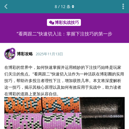
8
/
12
条
博彩实战技巧
“看两跟二”快速切入法：掌握下注技巧的第一步
博彩攻略
2025年11月13日
在博彩的世界中，如何快速掌握并运用精妙的下注技巧始终是玩家
们关注的焦点。“看两跟二”快速切入法作为一种活跃在博彩圈的实用
技巧，帮助许多投注者理性下注，增加获胜几率。本文将深度解析
这一技巧，揭示其核心原理以及如何有效应用于实战中，助力读者
在博彩的道路上更加从容自信。