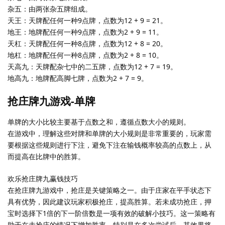
杂五：由两张杂五牌组成。
天王：天牌配任何一种9点牌，点数为12 + 9 = 21。
地王：地牌配任何一种9点牌，点数为2 + 9 = 11。
天杠：天牌配任何一种8点牌，点数为12 + 8 = 20。
地杠：地牌配任何一种8点牌，点数为2 + 8 = 10。
天高九：天牌配杂七中的二五牌，点数为12 + 7 = 19。
地高九：地牌配高脚七牌，点数为2 + 7 = 9。
抢庄牌九游戏-单牌
单牌的大小比较主要基于点数之和，遵循点数大小的规则。
在游戏中，理解这些对牌和单牌的大小规则是非常重要的，玩家需
要根据这些规则进行下注，避免下注在输钱概率较高的点数上，从
而提高在比牌中的胜算。
欢乐抢庄牌九赢钱技巧
在抢庄牌九游戏中，抢庄是关键策略之一。由于庄家在平手状态下
具有优势，因此建议玩家积极抢庄，提高胜算。若未成功抢庄，押
宝时选择下1倍的下一阶倍数是一项有效的破解小技巧。这一策略有
助于在未抢庄的情况下增加胜率，特别是在多次尝试后，其效果将