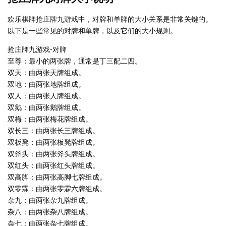
欢乐棋牌抢庄牌九游戏中，对牌和单牌的大小关系是非常关键的。
以下是一些常见的对牌和单牌，以及它们的大小规则。
抢庄牌九游戏-对牌
至尊：最小的两张牌，通常是丁三配二四。
双天：由两张天牌组成。
双地：由两张地牌组成。
双人：由两张人牌组成。
双鹅：由两张鹅牌组成。
双梅：由两张梅花牌组成。
双长三：由两张长三牌组成。
双板凳：由两张板凳牌组成。
双斧头：由两张斧头牌组成。
双红头：由两张红头牌组成。
双高脚：由两张高脚七牌组成。
双零霖：由两张零霖六牌组成。
杂九：由两张杂九牌组成。
杂八：由两张杂八牌组成。
杂七：由两张杂七牌组成。