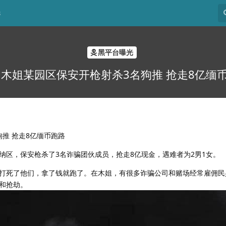
8
黑平台曝光
 木姐某园区保安开枪射杀3名狗推 抢走8亿缅
狗推 抢走8亿缅币跑路
纳区，保安枪杀了3名诈骗团伙成员，抢走8亿现金，遇难者为2男1女。
打死了他们，拿了钱就跑了。在木姐，有很多诈骗公司和赌场经常雇佣民
和抢劫。