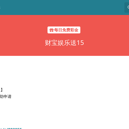
8
每日免费彩金
财宝娱乐送15
担】
助申请